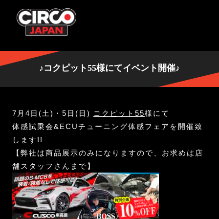
♪コクピット55様にてイベント開催♪
7月4日(土)・5日(日)
コクピット55
様にて
体感試乗会&ECUチューニング体感フェアを開催致
します!!
【弊社は商品展示のみになりますので、お求めは店
舗スタッフさんまで】