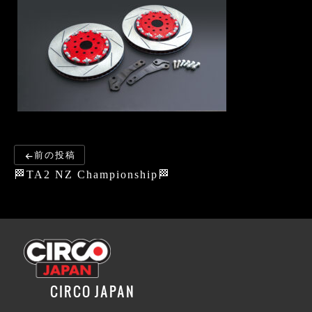
前の投稿
🏁TA2 NZ Championship🏁
CIRCO JAPAN