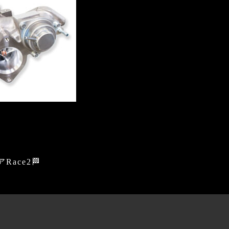
ace2🏁