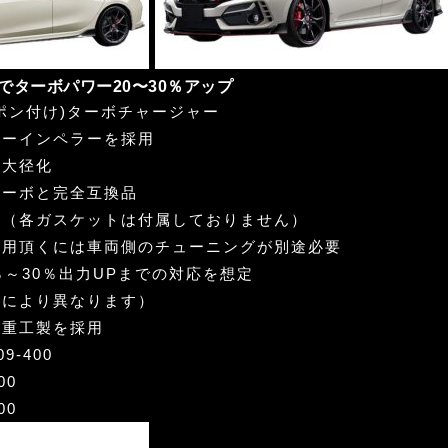
でターボパワー20〜30％アップ
ポン付け)ターボチャージャー
サーインペラーを採用
ル大径化
ターボと完全互換品
売（各ガスケットは付属しておりません）
使用頂くには車両側のチューニングが別途必要
％～30％出力UPまでの対応を想定
様により異なります）
菱重工製を採用
9-400
00
00