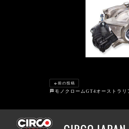
前の投稿
🏁モノクロームGT4オーストラリアR