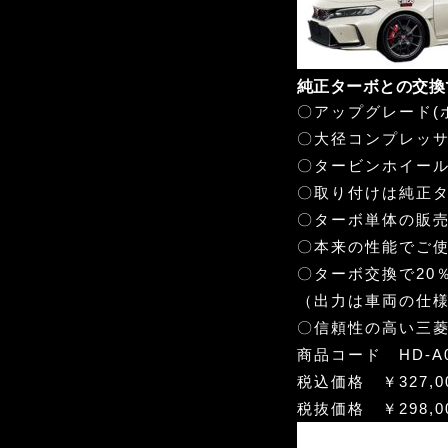
純正ターボとの交換
〇アップグレード(
〇大径コンプレッ
〇タービンホイー
〇取り付けは純正
〇ターボ単体の販
〇本来の性能でご
〇ターボ交換で20
（出力は車両の仕
〇信頼性の高い三
商品コード HD-A0
税込価格 ￥327,0
税抜価格 ￥298,0